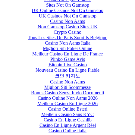
Sites Not On Gamstop
UK Online Casinos Not On Gamstop
UK Casinos Not On Gamstop
Casino Non Aams
Non Gamstop Casino Sites UK
Crypto Casino
Tous Les Sites De Paris Sportifs Belgique
Casino Non Aams Italia
Migliori Siti Poker Online
Meilleur Casino En Ligne De France
Plinko Game Avis
Bitcoin Live Casino
Nouveau Casino En Ligne Fiable
코인 카지노
Casino Non Aams
Migliori Siti Scommesse
Bonus Casino Senza Invio Documenti
Casino Online Non Aams 2026
Meilleur Casino En Ligne 2026
Casino Online Esteri
Meilleur Casino Sans KYC
Casino En Ligne Cashlib
Casino En Ligne Argent Réel
Casino Online Italia