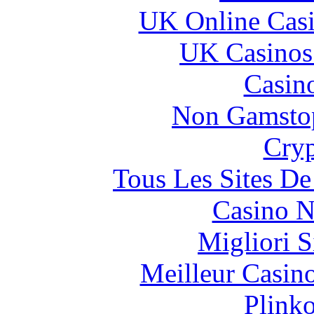
UK Online Cas
UK Casinos
Casin
Non Gamstop
Cryp
Tous Les Sites De
Casino N
Migliori S
Meilleur Casin
Plink