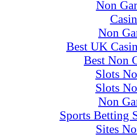
Non Gam
Casin
Non Ga
Best UK Casi
Best Non 
Slots N
Slots N
Non Ga
Sports Betting 
Sites N