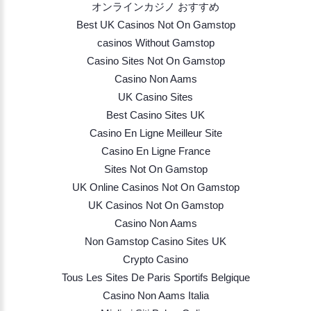
オンラインカジノ おすすめ
Best UK Casinos Not On Gamstop
сasinos Without Gamstop
Casino Sites Not On Gamstop
Casino Non Aams
UK Casino Sites
Best Casino Sites UK
Casino En Ligne Meilleur Site
Casino En Ligne France
Sites Not On Gamstop
UK Online Casinos Not On Gamstop
UK Casinos Not On Gamstop
Casino Non Aams
Non Gamstop Casino Sites UK
Crypto Casino
Tous Les Sites De Paris Sportifs Belgique
Casino Non Aams Italia