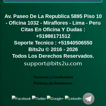
Av. Paseo De La Republica 5895 Piso 10
- Oficina 1032 - Miraflores - Lima - Peru
Citas En Oficina Y Dudas :
+51986171512
Soporte Tecnico : +51940506550
Bits2u © 2016 -
2026
Todos Los Derechos Reservados.
Terminos y Condiciones
Politicas de Devolucion