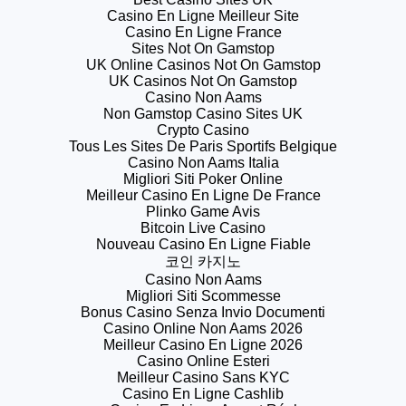
Casino En Ligne Meilleur Site
Casino En Ligne France
Sites Not On Gamstop
UK Online Casinos Not On Gamstop
UK Casinos Not On Gamstop
Casino Non Aams
Non Gamstop Casino Sites UK
Crypto Casino
Tous Les Sites De Paris Sportifs Belgique
Casino Non Aams Italia
Migliori Siti Poker Online
Meilleur Casino En Ligne De France
Plinko Game Avis
Bitcoin Live Casino
Nouveau Casino En Ligne Fiable
코인 카지노
Casino Non Aams
Migliori Siti Scommesse
Bonus Casino Senza Invio Documenti
Casino Online Non Aams 2026
Meilleur Casino En Ligne 2026
Casino Online Esteri
Meilleur Casino Sans KYC
Casino En Ligne Cashlib