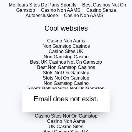
Meilleurs Sites De Paris Sportifs
Best Casinos Not On
Gamstop
Casino Non AAMS
Casino Senza
Autoesclusione
Casino Non AAMS
Cool websites
Casino Non Aams
Non Gamstop Casinos
Casino Sites UK
Non Gamstop Casino
Best UK Casinos Not On Gamstop
Best Non Gamstop Casinos
Slots Not On Gamstop
Slots Not On Gamstop
Non Gamstop Casino
Sports Betting Sites Not On Gamstop
Sites Not On Gamstop
Email does not exist.
オンラインカジノ おすすめ
Best UK Casinos Not On Gamstop
сasinos Without Gamstop
Casino Sites Not On Gamstop
Casino Non Aams
UK Casino Sites
Best Casino Sites UK