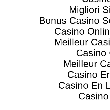
Migliori 
Bonus Casino S
Casino Onli
Meilleur Cas
Casino 
Meilleur 
Casino En
Casino En L
Casino 