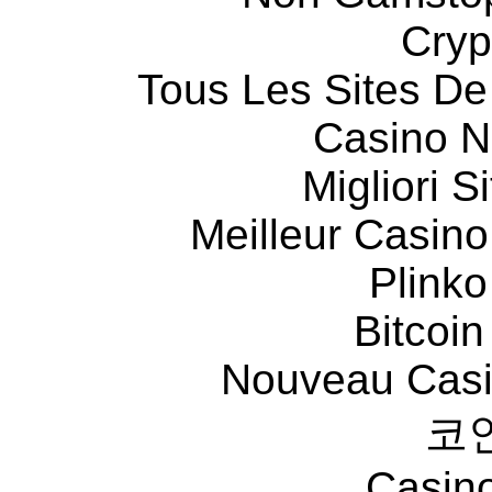
Cryp
Tous Les Sites De 
Casino N
Migliori S
Meilleur Casin
Plink
Bitcoin
Nouveau Casi
코
Casin