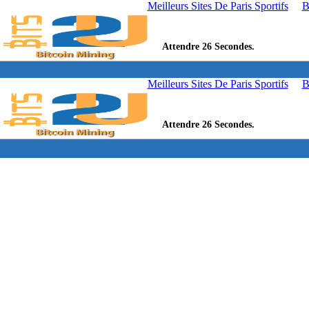
Meilleurs Sites De Paris Sportifs
B
Attendre
26
Secondes.