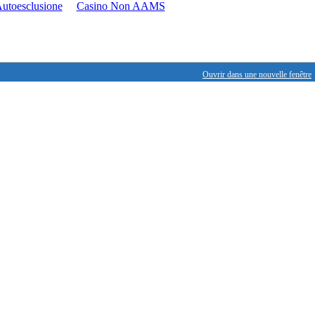
utoesclusione
Casino Non AAMS
Ouvrir dans une nouvelle fenêtre