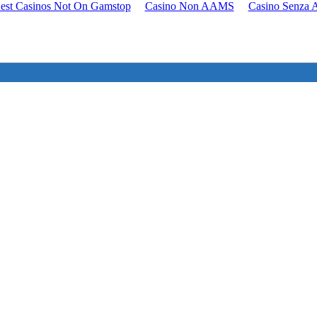
est Casinos Not On Gamstop
Casino Non AAMS
Casino Senza A